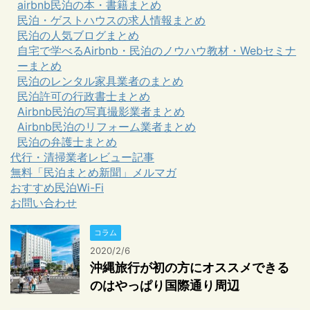
airbnb民泊の本・書籍まとめ
民泊・ゲストハウスの求人情報まとめ
民泊の人気ブログまとめ
自宅で学べるAirbnb・民泊のノウハウ教材・Webセミナ
ーまとめ
民泊のレンタル家具業者のまとめ
民泊許可の行政書士まとめ
Airbnb民泊の写真撮影業者まとめ
Airbnb民泊のリフォーム業者まとめ
民泊の弁護士まとめ
代行・清掃業者レビュー記事
無料「民泊まとめ新聞」メルマガ
おすすめ民泊Wi-Fi
お問い合わせ
コラム
2020/2/6
沖縄旅行が初の方にオススメできる
のはやっぱり国際通り周辺