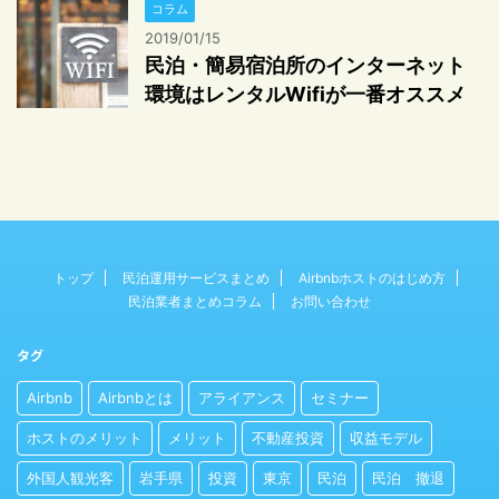
コラム
2019/01/15
民泊・簡易宿泊所のインターネット
環境はレンタルWifiが一番オススメ
トップ
民泊運用サービスまとめ
Airbnbホストのはじめ方
民泊業者まとめコラム
お問い合わせ
タグ
Airbnb
Airbnbとは
アライアンス
セミナー
ホストのメリット
メリット
不動産投資
収益モデル
外国人観光客
岩手県
投資
東京
民泊
民泊 撤退