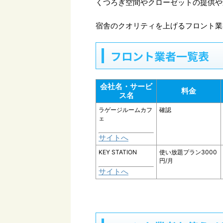
くつろぎ空間やクローゼットの提供や
宿舎のクオリティを上げるフロント業
フロント業者一覧表
会社名・サービ
料金
ス名
ラゲージルームカフ
確認
ェ
サイトへ
KEY STATION
使い放題プラン3000
円/月
サイトへ