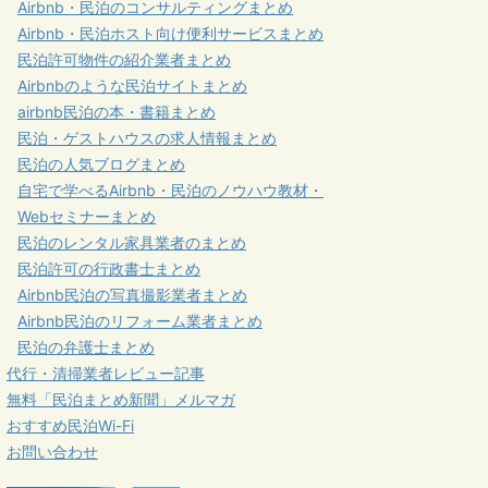
Airbnb・民泊のコンサルティングまとめ
Airbnb・民泊ホスト向け便利サービスまとめ
民泊許可物件の紹介業者まとめ
Airbnbのような民泊サイトまとめ
airbnb民泊の本・書籍まとめ
民泊・ゲストハウスの求人情報まとめ
民泊の人気ブログまとめ
自宅で学べるAirbnb・民泊のノウハウ教材・
Webセミナーまとめ
民泊のレンタル家具業者のまとめ
民泊許可の行政書士まとめ
Airbnb民泊の写真撮影業者まとめ
Airbnb民泊のリフォーム業者まとめ
民泊の弁護士まとめ
代行・清掃業者レビュー記事
無料「民泊まとめ新聞」メルマガ
おすすめ民泊Wi-Fi
お問い合わせ