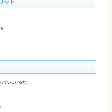
リット
る
っているいる方。
。