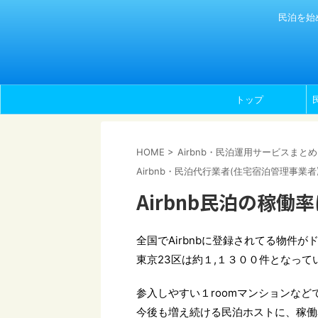
民泊を始
トップ
HOME
>
Airbnb・民泊運用サービスまとめ
Airbnb・民泊代行業者(住宅宿泊管理事業者
Airbnb民泊の稼働
全国でAirbnbに登録されてる物件が
東京23区は約１,１３００件となって
参入しやすい１roomマンションな
今後も増え続ける民泊ホストに、稼働率