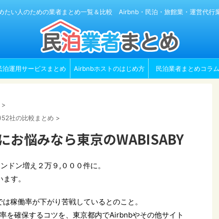
めたい人のための業者まとめ一覧＆比較 Airbnb・民泊・旅館業・運営代行
民泊運用サービスまとめ
Airbnbホストのはじめ方
民泊業者まとめコラ
>
)52社の比較まとめ
>
率にお悩みなら東京のWABISABY
ドンドン増え２万９,０００件に。
います。
どでは稼働率が下がり苦戦しているとのこと。
を確保するコツを、東京都内でAirbnbやその他サイト