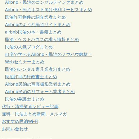
Airbnb・民泊のコンサルティングまとめ
Airbnb・民泊ホスト向け便利サービスまとめ
民泊許可物件の紹介業者まとめ
Airbnbのような民泊サイトまとめ
airbnb民泊の本・書籍まとめ
民泊・ゲストハウスの求人情報まとめ
民泊の人気ブログまとめ
自宅で学べるAirbnb・民泊のノウハウ教材・
Webセミナーまとめ
民泊のレンタル家具業者のまとめ
民泊許可の行政書士まとめ
Airbnb民泊の写真撮影業者まとめ
Airbnb民泊のリフォーム業者まとめ
民泊の弁護士まとめ
代行・清掃業者レビュー記事
無料「民泊まとめ新聞」メルマガ
おすすめ民泊Wi-Fi
お問い合わせ