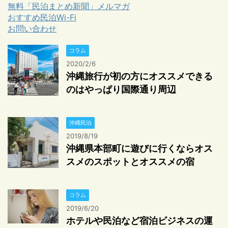
無料「民泊まとめ新聞」メルマガ
おすすめ民泊Wi-Fi
お問い合わせ
コラム
2020/2/6
沖縄旅行が初の方にオススメできる
のはやっぱり国際通り周辺
沖縄民泊
2019/8/19
沖縄県本部町に遊びに行くならオス
スメのスポットとオススメの宿
コラム
2019/6/20
ホテルや民泊など宿泊ビジネスの運