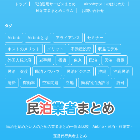
トップ
民泊運用サービスまとめ
Airbnbホストのはじめ方
民泊業者まとめコラム
お問い合わせ
タグ
Airbnb
Airbnbとは
アライアンス
セミナー
ホストのメリット
メリット
不動産投資
収益モデル
外国人観光客
岩手県
投資
東京
民泊
民泊 撤退
民泊 譲渡
民泊ノウハウ
民泊ビジネス
沖縄
沖縄民泊
清掃
稼働率
空室問題
立地
簡易宿泊所許可
許可
民泊を始めたい人のための業者まとめ一覧＆比較 Airbnb・民泊・旅館業・
運営代行業者まとめ